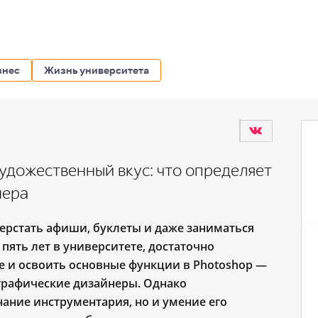
знес
Жизнь университета
художественный вкус: что определяет
нера
 верстать афиши, буклеты и даже заниматься
 пять лет в университете, достаточно
e и освоить основные функции в Photoshop —
графические дизайнеры. Однако
нание инструментария, но и умение его