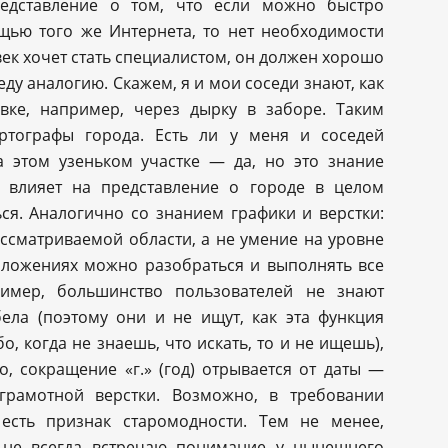
редставление о том, что если можно быстро
щью того же Интернета, то нет необходимости
век хочет стать специалистом, он должен хорошо
ду аналогию. Скажем, я и мои соседи знают, как
овке, например, через дырку в заборе. Таким
ртографы города. Есть ли у меня и соседей
 этом узеньком участке — да, но это знание
е влияет на представление о городе в целом
ся. Аналогично со знанием графики и верстки:
ассматриваемой области, а не умение на уровне
иложениях можно разобраться и выполнять все
ример, большинство пользователей не знают
ела (поэтому они и не ищут, как эта функция
, когда не знаешь, что искать, то и не ищешь),
, сокращение «г.» (год) отрывается от даты —
грамотной верстки. Возможно, в требовании
есть признак старомодности. Тем не менее,
 не всегда встречаю понимание у нынешнего