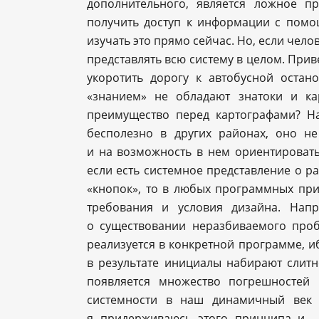
дополнительного, является ложное п
получить доступ к информации с помо
изучать это прямо сейчас. Но, если чело
представлять всю систему в целом. Приве
укоротить дорогу к автобусной остан
«знанием» не обладают знатоки и ка
преимущество перед картографами? На
бесполезно в других районах, оно н
и на возможность в нем ориентировать
если есть системное представление о р
«кнопок», то в любых программных пр
требования и условия дизайна. Нап
о существовании неразбиваемого проб
реализуется в конкретной программе, ибо
в результате инициалы набирают слитно
появляется множество погрешностей 
системности в наш динамичный век 
я придерживаюсь этого принципа и…