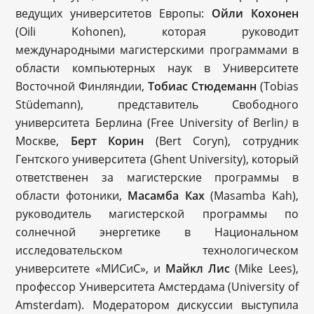
ведущих университетов Европы:
Ойли Кохонен
(Oili Kohonen), которая руководит
международными магистерскими программами в
области компьютерных наук в Университете
Восточной Финляндии,
Тобиас Стюдеманн
(Tobias
Stüdemann), представитель Свободного
университета Берлина (Free University of Berlin
в
)
Москве,
Берт Корин
(Bert Coryn), сотрудник
Гентского университета (Ghent University), который
ответственен за магистерские программы в
области фотоники,
Масамба Ках
(Mаsamba Kah),
руководитель магистерской программы по
солнечной энергетике в Национальном
исследовательском технологическом
университете «МИСиС», и
Майкл Лис
(Mike Lees),
профессор Университета Амстердама (University of
Amsterdam). Модератором дискуссии выступила