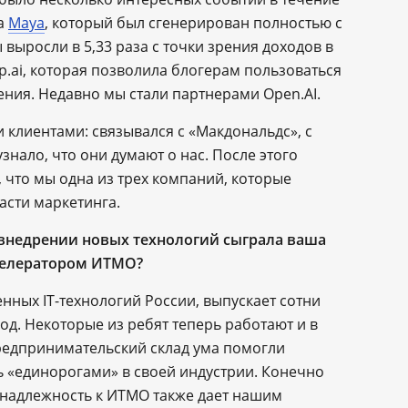
ра
Maya
, который был сгенерирован полностью с
выросли в 5,33 раза с точки зрения доходов в
p.ai, которая позволила блогерам пользоваться
ения. Недавно мы стали партнерами Open.AI.
и клиентами: связывался с «Макдональдс», с
знало, что они думают о нас. После этого
что мы одна из трех компаний, которые
ласти маркетинга.
 внедрении новых технологий сыграла ваша
селератором ИТМО?
нных IT-технологий России, выпускает сотни
д. Некоторые из ребят теперь работают и в
предпринимательский склад ума помогли
ь «единорогами» в своей индустрии. Конечно
инадлежность к ИТМО также дает нашим