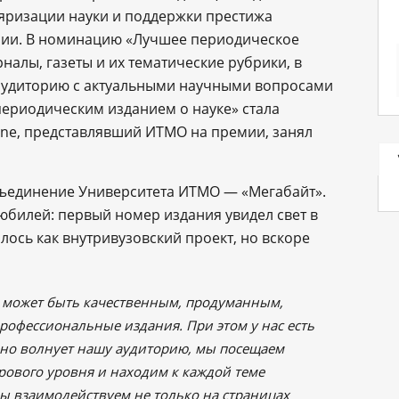
яризации науки и поддержки престижа
ссии. В номинацию «Лучшее периодическое
налы, газеты и их тематические рубрики, в
 аудиторию с актуальными научными вопросами
периодическим изданием о науке» стала
ne, представлявший ИТМО на премии, занял
бъединение Университета ИТМО — «Мегабайт».
юбилей: первый номер издания увидел свет в
лось как внутривузовский проект, но вскоре
л может быть качественным, продуманным,
рофессиональные издания. При этом у нас есть
льно волнует нашу аудиторию, мы посещаем
рового уровня и находим к каждой теме
ы взаимодействуем не только на страницах