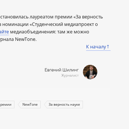
 становилась лауреатом премии «За верность
 в номинации «Студенческий медиапроект о
айте
медиаобъединения: там же можно
урнала NewTone.
К началу
Евгений Шилинг
Журналист
ремии
NewTone
За верность науке