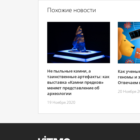
Похожие новости
Не пыльные камни, а
Как учен
таинственные артефакты: как
геномы и 
выставка «Камни предков»
Отвечаем 
меняет представление об
20 Ноября 2
археологии
19 Ноября 2020