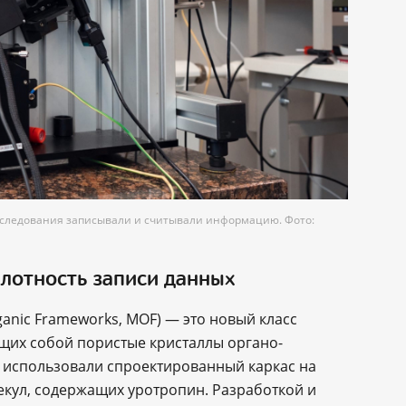
сследования записывали и считывали информацию. Фото:
лотность записи данных
anic Frameworks, MOF) — это новый класс
щих собой пористые кристаллы органо-
 использовали спроектированный каркас на
екул, содержащих уротропин. Разработкой и