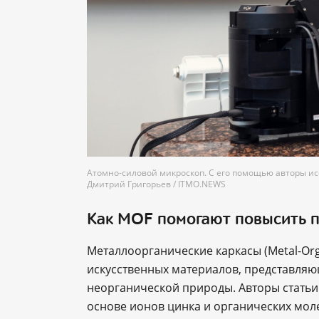
Атомно-силовой микроскоп. C его помощью авторы и
Дмитрий Григорьев / ITMO.NEWS
Как MOF помогают повысить п
Металлоорганические каркасы (Metal-Org
искусственных материалов, представляю
неорганической природы. Авторы статьи
основе ионов цинка и органических мол