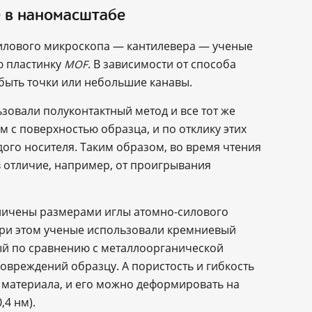
е в наномасштабе
илового микроскопа ― кантилевера ― ученые
ю пластинку
. В зависимости от способа
MOF
быть точки или небольшие канавы.
зовали полуконтактный метод и все тот же
м с поверхностью образца, и по отклику этих
ого носителя. Таким образом, во время чтения
 отличие, например, от проигрывания
ичены размерами иглы атомно-силового
При этом ученые использовали кремниевый
дый по сравнению с металлоорганической
овреждений образцу. А пористость и гибкость
 материала, и его можно деформировать на
4 нм).