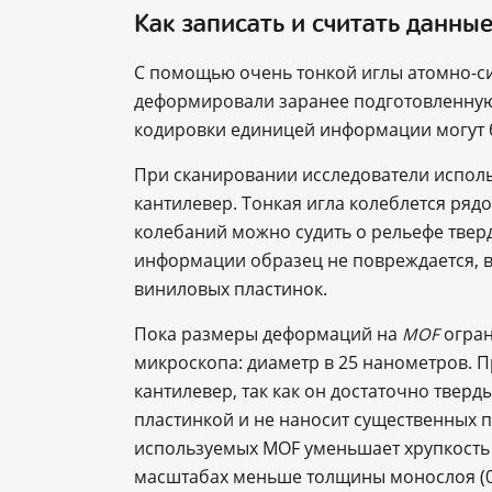
Как записать и считать данны
С помощью очень тонкой иглы атомно-с
деформировали заранее подготовленну
кодировки единицей информации могут 
При сканировании исследователи исполь
кантилевер. Тонкая игла колеблется рядо
колебаний можно судить о рельефе тверд
информации образец не повреждается, в
виниловых пластинок.
Пока размеры деформаций на
огран
MOF
микроскопа: диаметр в 25 нанометров. 
кантилевер, так как он достаточно твер
пластинкой и не наносит существенных п
используемых MOF уменьшает хрупкость
масштабах меньше толщины монослоя (0,