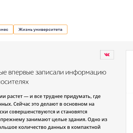
знес
Жизнь университета
ные впервые записали информацию
носителях
 растет ― и все труднее придумать, где
нных. Сейчас это делают в основном на
иски совершенствуются и становятся
о-прежнему занимают целые здания. Одно из
ольшое количество данных в компактной