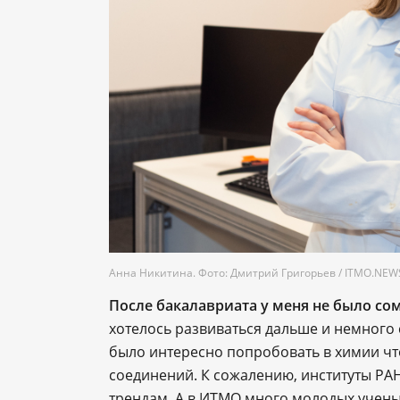
Анна Никитина. Фото: Дмитрий Григорьев / ITMO.NEW
После бакалавриата у меня не было сом
хотелось развиваться дальше и немного
было интересно попробовать в химии ч
соединений. К сожалению, институты РА
трендам. А в ИТМО много молодых ученых,