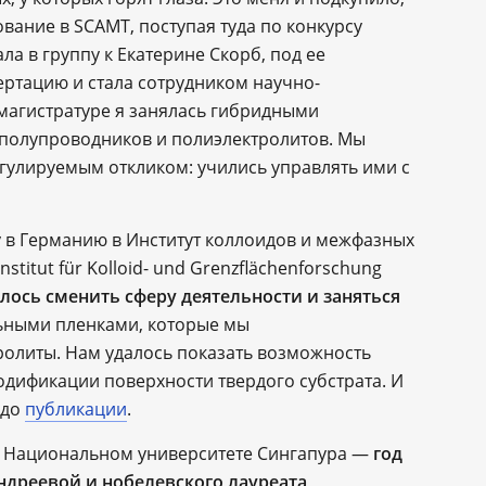
вание в SCAMT, поступая туда по конкурсу
ла в группу к Екатерине Скорб, под ее
ертацию и стала сотрудником научно-
магистратуре я занялась гибридными
полупроводников и полиэлектролитов. Мы
гулируемым откликом: учились управлять ими с
у в Германию в Институт коллоидов и межфазных
stitut für Kolloid- und Grenzflächenforschung
ось сменить сферу деятельности и заняться
льными пленками, которые мы
олиты. Нам удалось показать возможность
дификации поверхности твердого субстрата. И
 до
публикации
.
 в Национальном университете Сингапура —
год
ндреевой и нобелевского лауреата