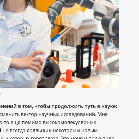
S
нений в том, чтобы продолжить путь в науке:
 сменить вектор научных исследований. Мне
то-то еще помимо высокомолекулярных
Н не всегда лояльны к некоторым новым
 у которых горят глаза. Это меня и подкупило,