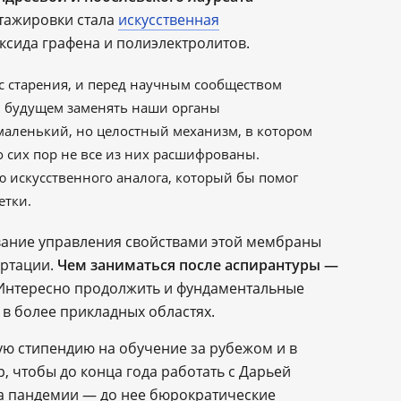
стажировки стала
искусственная
ксида графена и полиэлектролитов.
с старения, и перед научным сообществом
 в будущем заменять наши органы
маленький, но целостный механизм, в котором
о сих пор не все из них расшифрованы.
ю искусственного аналога, который бы помог
етки.
ование управления свойствами этой мембраны
ертации.
Чем заниматься после аспирантуры —
нтересно продолжить и фундаментальные
 в более прикладных областях.
ую стипендию на обучение за рубежом и в
, чтобы до конца года работать с Дарьей
за пандемии — до нее бюрократические