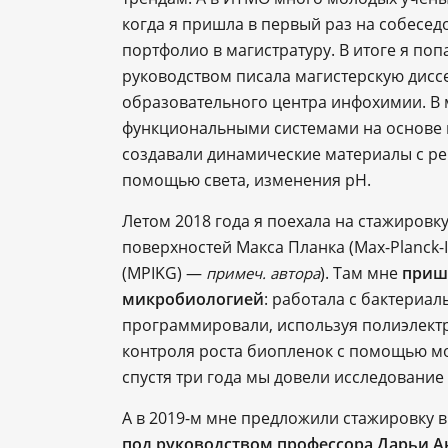
когда я пришла в первый раз на собеседо
портфолио в магистратуру. В итоге я попа
руководством писала магистерскую дисс
образовательного центра инфохимии. В 
функциональными системами на основе 
создавали динамические материалы с ре
помощью света, изменения pH.
Летом 2018 года я поехала на стажировк
поверхностей Макса Планка (Max-Planck-In
(MPIKG) —
). Там мне
пришл
примеч. автора
микробиологией
: работала с бактериа
программировали, используя полиэлектр
контроля роста биопленок с помощью мо
спустя три года мы довели исследование
А в 2019-м мне предложили стажировку
под руководством профессора Дарьи А