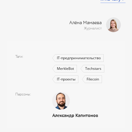
Алёна Мамаева
Журналист
Теги
IT-предпринимательство
MerkleBot
Techstars
IT-проекты
Filecoin
Персоны
Александр Капитонов