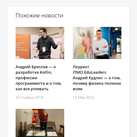
Похожие новости
Андрей Бреслав — о
Лауреат
разработке Kotlin,
ITMO.EduLeaders
профессии
Андрей Кудлис — о том,
программиста и о том,
почему физика полезна
как все успевать
всем
26 Ноября 2018
19 Мая 2022