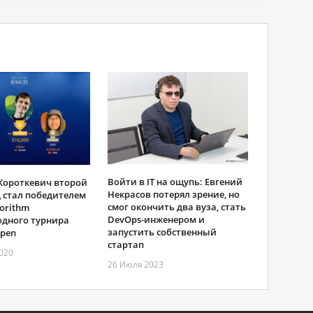
Войти в IT на ощупь: Евгений
Короткевич второй
Некрасов потерял зрение, но
д стал победителем
смог окончить два вуза, стать
gorithm
DevOps-инженером и
дного турнира
запустить собственный
Open
стартап
020
26 Июля 2023