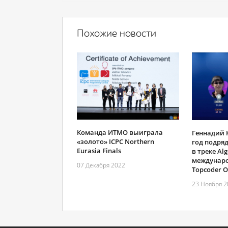
Похожие новости
Команда ИТМО выиграла
Геннадий 
«золото» ICPC Northern
год подря
Eurasia Finals
в треке Al
междунаро
07 Декабря 2022
Topcoder 
23 Ноября 2