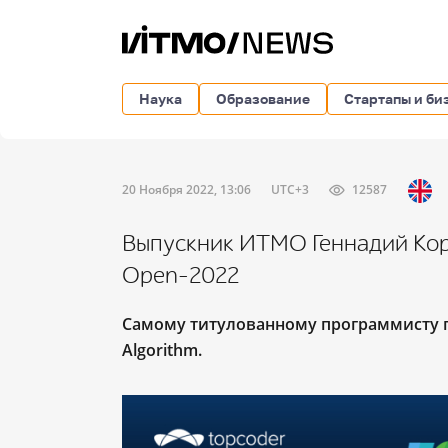
Наука
Образование
Стартапы и би
20 Ноября 2022, 13:06
UTC+3
12587
Выпускник ИТМО Геннадий Кор
Open-2022
Самому титулованному программисту п
Algorithm.