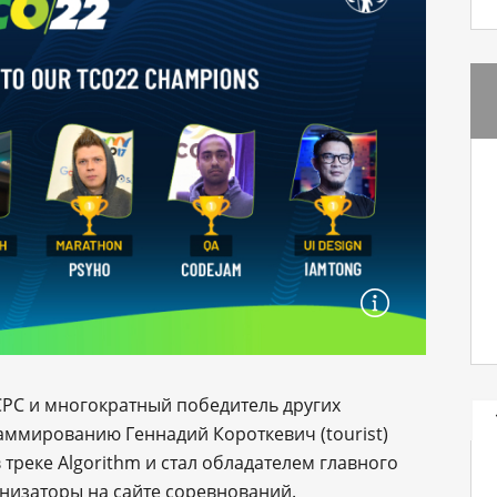
PC и многократный победитель других
ммированию Геннадий Короткевич (tourist)
треке Algorithm и стал обладателем главного
низаторы на сайте соревнований.