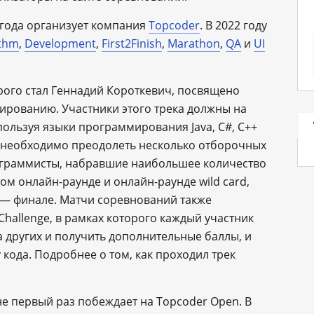
 года организует компания
Topсoder
. В 2022 году
ithm
,
Development
,
First2Finish
,
Marathon
,
QA
и
UI
орого стал Геннадий Короткевич, посвящено
рованию. Участники этого трека должны на
ользуя языки программирования Java, C#, C++
, необходимо преодолеть несколько отборочных
рограммисты, набравшие наибольшее количество
ом онлайн-раунде и онлайн-раунде wild card,
м — финале. Матчи соревнований также
Challenge, в рамках которого каждый участник
 других и получить дополнительные баллы, и
кода. Подробнее о том, как проходил трек
е первый раз побеждает на Topcoder Open. В