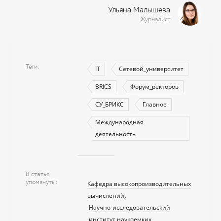
Ульяна Малышева
Журналист
Теги
IT
Сетевой_университет
BRICS
Форум_ректоров
СУ_БРИКС
Главное
Международная
деятельность
В статье
упомянуты
Кафедра высокопроизводительных
вычислений
Научно-исследовательский
институт наукоемких