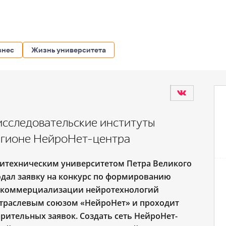
знес
Жизнь университета
исследовательские институты
регионе НейроНет-центра
литехническим университетом Петра Великого
одал заявку на конкурс по формированию
и коммерциализации нейротехнологий
 отраслевым союзом «НейроНет» и проходит
арительных заявок. Создать сеть НейроНет-