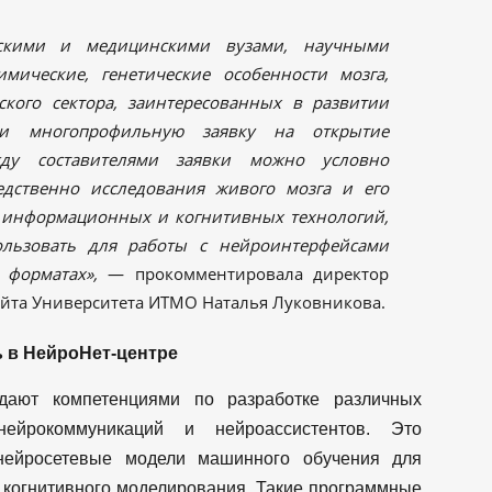
ескими и медицинскими вузами, научными
мические, генетические особенности мозга,
ского сектора, заинтересованных в развитии
ли многопрофильную заявку на открытие
жду составителями заявки можно условно
едственно исследования живого мозга и его
и информационных и когнитивных технологий,
льзовать для работы с нейроинтерфейсами
форматах»,
— прокомментировала директор
айта Университета ИТМО Наталья Луковникова.
ь в НейроНет-центре
дают компетенциями по разработке различных
ейрокоммуникаций и нейроассистентов. Это
 нейросетевые модели машинного обучения для
 когнитивного моделирования. Такие программные