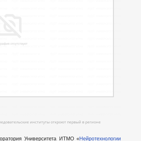
ледовательские институты откроют первый в регионе
оратория Университета ИТМО «
Нейротехнологии