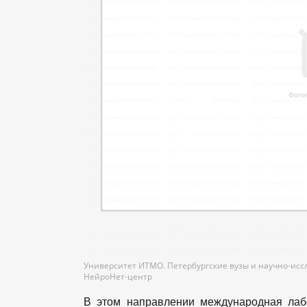
Университет ИТМО. Петербургские вузы и научно-исс
НейроНет-центр
В этом направлении международная лаб