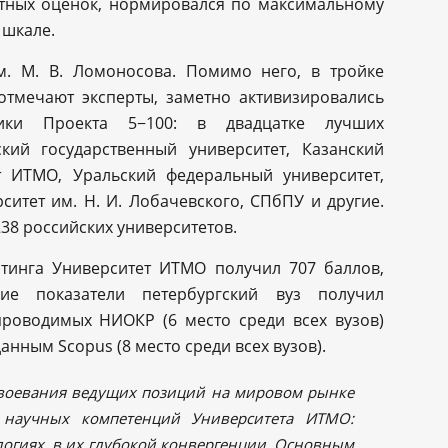
стных оценок, нормировался по максимальному
 шкале.
. М. В. Ломоносова. Помимо него, в тройке
мечают эксперты, заметно активизировались
ники Проекта 5−100: в двадцатке лучших
ский государственный университет, Казанский
т ИТМО, Уральский федеральный университет,
итет им. Н. И. Лобачевского, СПбПУ и другие.
238 российских университетов.
йтинга Университет ИТМО получил 707 баллов,
ие показатели петербургский вуз получил
роводимых НИОКР (6 место среди всех вузов)
нным Scopus (8 место среди всех вузов).
воевания ведущих позиций на мировом рынке
 научных компетенций Университета ИТМО:
гиях, в их глубокой конвергенции. Основным