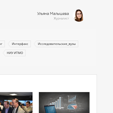
Ульяна Малышева
Журналист
нг
Интерфакс
Исследовательские_вузы
НИУ ИТМО