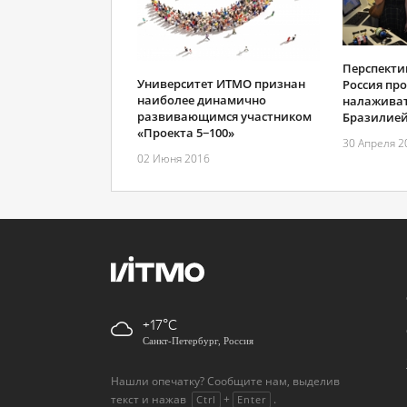
Перспекти
Университет ИТМО признан
Россия пр
наиболее динамично
налаживат
развивающимся участником
Бразилие
«Проекта 5−100»
30 Апреля 2
02 Июня 2016
+17
Санкт-Петербург, Россия
Нашли опечатку? Сообщите нам, выделив
текст и нажав
+
.
Ctrl
Enter