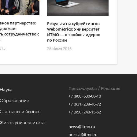
вное партнерство:
Результаты субрейтингов
одолжает
Webometrics: Университет
ь сотрудничество с
ИТМО — в тройке лидеров
й
по России
015
28 Июля 2016
Пресс-служба / Редакция
Наука
+7 (900) 630-00-10
Образование
+7 (931) 238-46-72
Стартапы и бизнес
+7 (950) 240-15-62
Жизнь университета
news@itmo.ru
pressa@itmo.ru