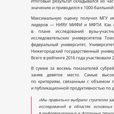
Итоговый результат складывался из ча
значению и приводился к 1000-балльной
Максимальную оценку получил МГУ им
лидеров — НИЯУ МИФИ и МФТИ. Как от
в плане исследований вузы-участ
исследовательских университетов Том
федеральный университет, Университе
Нижегородский государственный универс
Всего в рейтинге 2016 года участвовали 
В сумме за восемь показателей субре
заняв девятое место. Самые высок
по критериям, связанным с объемом п
и публикационной продуктивностью по да
«Мы правильно выбрали стратегию за
исследований в областях основных
в информационных и фотонных техноло