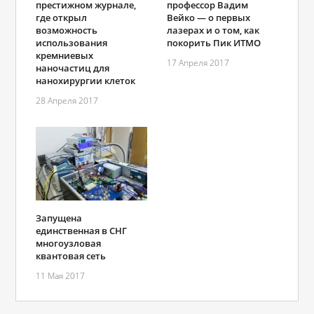
престижном журнале,
профессор Вадим
где открыл
Вейко — о первых
возможность
лазерах и о том, как
использования
покорить Пик ИТМО
кремниевых
17 Апреля 2017
наночастиц для
нанохирургии клеток
28 Апреля 2017
Запущена
единственная в СНГ
многоузловая
квантовая сеть
11 Мая 2017