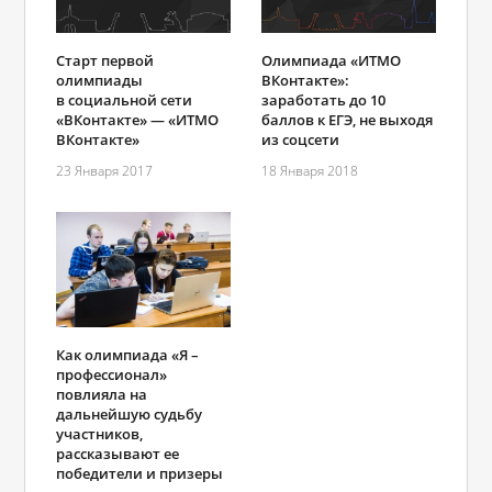
Старт первой
Олимпиада «ИТМО
олимпиады
ВКонтакте»:
в социальной сети
заработать до 10
«ВКонтакте» — «ИТМО
баллов к ЕГЭ, не выходя
ВКонтакте»
из соцсети
23 Января 2017
18 Января 2018
Как олимпиада «Я –
профессионал»
повлияла на
дальнейшую судьбу
участников,
рассказывают ее
победители и призеры