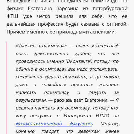
Вошедшая в число победителей олимпиады по
физике Екатерина Зарезина из петербургской
ФТШ уже четко решила для себя, что ее
дальнейшая профессия будет связана с оптикой.
Причем именно с ее прикладными аспектами.
«
Участие в оли
мпиаде — очень интересный
опыт. Действительно у
доб
но, что все
проводилось именно “ВКонтакте”
, потому что
обычно
в
олимпиадах
все надо отслеживать,
специально
куда-то
приезжать, а тут можно
дома
,
в спокойных приятных условиях
написать олимпиаду и следить за
результатами
, — рассказывает Екатерина. —
Я
решила написать эту олимпиаду, потому что
хочу поступить в Университет ИТМО на
физико-технический факультет
. Многие,
конечно, говорят, что девочкам менее