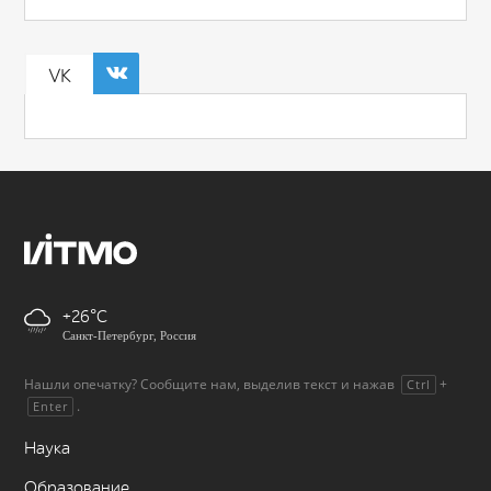
VK
+26
Санкт-Петербург, Россия
Нашли опечатку? Сообщите нам, выделив текст и нажав
+
Ctrl
.
Enter
Наука
Образование