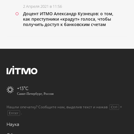
2 Апреля 2021 в 11:56
Доцент ИТМО Александр Кузнецов: о том,
как преступники «крадут» голоса, чтобы
получить доступ к банковским счетам
+13
Санкт-Петербург, Россия
Нашли опечатку? Сообщите нам, выделив текст и нажав
+
Ctrl
.
Enter
Наука