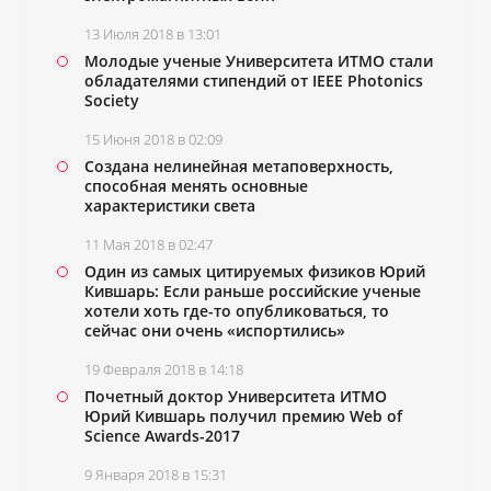
13 Июля 2018 в 13:01
Молодые ученые Университета ИТМО стали
обладателями стипендий от IEEE Photonics
Society
15 Июня 2018 в 02:09
Создана нелинейная метаповерхность,
способная менять основные
характеристики света
11 Мая 2018 в 02:47
Один из самых цитируемых физиков Юрий
Кившарь: Если раньше российские ученые
хотели хоть где-то опубликоваться, то
сейчас они очень «испортились»
19 Февраля 2018 в 14:18
Почетный доктор Университета ИТМО
Юрий Кившарь получил премию Web of
Science Awards-2017
9 Января 2018 в 15:31