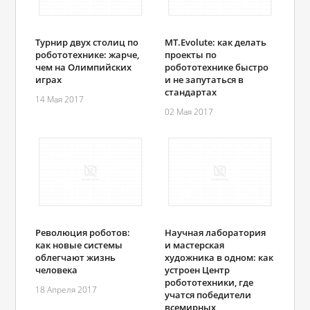
Турнир двух столиц по
MT.Evolute: как делать
робототехнике: жарче,
проекты по
чем на Олимпийских
робототехнике быстро
играх
и не запутаться в
стандартах
14 Мая 2017
02 Мая 2017
Революция роботов:
Научная лаборатория
как новые системы
и мастерская
облегчают жизнь
художника в одном: как
человека
устроен Центр
робототехники, где
18 Апреля 2017
учатся победители
всемирных