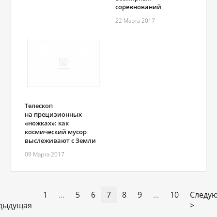
соревнований
22 Марта 2017
Телескоп
на прецизионных
«ножках»: как
космический мусор
выслеживают с Земли
09 Марта 2017
1
...
5
6
7
8
9
...
10
Следу
дыдущая
>