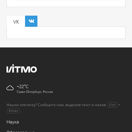
VK
+22
Санкт-Петербург, Россия
Нашли опечатку? Сообщите нам, выделив текст и нажав
+
Ctrl
.
Enter
Наука