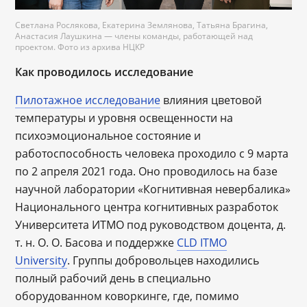
Светлана Рослякова, Екатерина Землянова, Татьяна Брагина,
Анастасия Лаушкина — члены команды, работающей над
проектом. Фото из архива НЦКР
Как проводилось исследование
Пилотажное исследование
влияния цветовой
температуры и уровня освещенности на
психоэмоциональное состояние и
работоспособность человека проходило с 9 марта
по 2 апреля 2021 года. Оно проводилось на базе
научной лаборатории «Когнитивная невербалика»
Национального центра когнитивных разработок
Университета ИТМО под руководством доцента, д.
т. н. О. О. Басова и поддержке
CLD ITMO
University
. Группы добровольцев находились
полный рабочий день в специально
оборудованном коворкинге, где, помимо