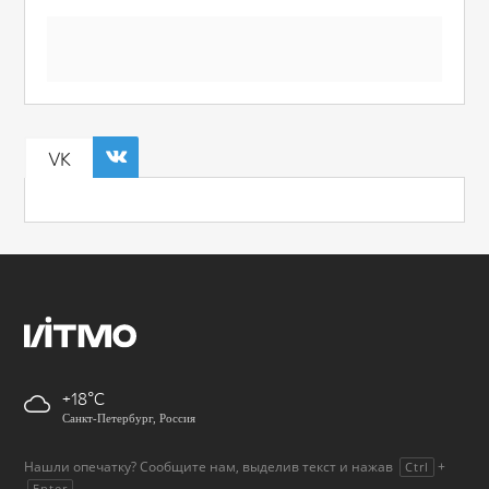
VK
+18
Санкт-Петербург, Россия
Нашли опечатку? Сообщите нам, выделив текст и нажав
+
Ctrl
.
Enter