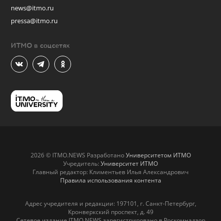
news@itmo.ru
pressa@itmo.ru
ИТМО в соцсетях
2026 © ITMO.NEWS Разработано
Университетом ИТМО
Учредитель:
Университет ИТМО
Главный редактор: Климентьев Илья Александрович
Правила использования контента
Адрес учредителя и редакции: 197101, г. Санкт-Петербург,
Кронверкский проспект, д. 49
Сетевое издание ITMO.NEWS зарегистрировано в Роскомнадзор