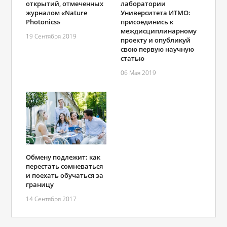
открытий, отмеченных
лаборатории
журналом «Nature
Университета ИТМО:
Photonics»
присоединись к
междисциплинарному
19 Сентября 2019
проекту и опубликуй
свою первую научную
статью
06 Мая 2019
Обмену подлежит: как
перестать сомневаться
и поехать обучаться за
границу
14 Сентября 2017