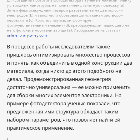
Для создания прототипа фотодетектора (f) ученые нанесли пленку
углеродных нанотрубок на полиэтиленфталатную подложку (a).
Затем фемтосекундным лазером разрезали ее на две полоски
электродов (b) и заполнили образовавшийся канал раствором
перовскита (c). Кристаллизуясь, он формирует
фоточувствительный элемент (d), преобразующий падающего на
него фотоны в носители заряда (e). Изображение из статьи /
onlinelibrary.wiley.com
В процессе работы исследователям также
пришлось оптимизировать множество процессов
и понять, как объединить в одной конструкции два
материала, когда никто до этого подобного не
делал. Продемонстрированная геометрия
достаточно универсальна — ее можно применить
для сборки многих элементов электроники. На
примере фотодетектора ученые показали, что
предложенная ими структура обладает таким
набором параметров, что позволяет найти ей
практическое применение.