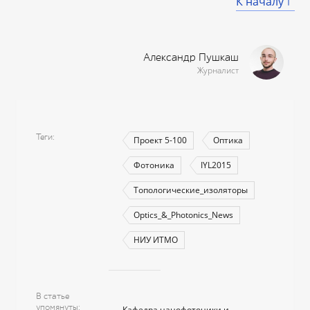
К началу
Александр Пушкаш
Журналист
Теги
Проект 5-100
Оптика
Фотоника
IYL2015
Топологические_изоляторы
Optics_&_Photonics_News
НИУ ИТМО
В статье
упомянуты
Кафедра нанофотоники и