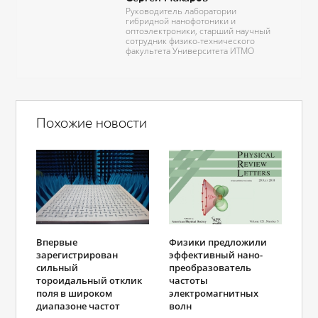
Руководитель лаборатории
гибридной нанофотоники и
оптоэлектроники, старший научный
сотрудник физико-технического
факультета Университета ИТМО
Похожие новости
Впервые
Физики предложили
зарегистрирован
эффективный нано-
сильный
преобразователь
тороидальный отклик
частоты
поля в широком
электромагнитных
диапазоне частот
волн