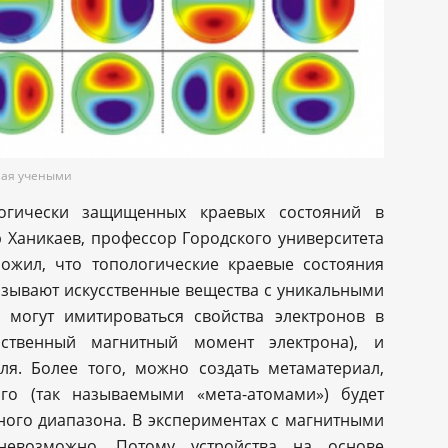
ная учеными
огически защищенных краевых состояний в
 Ханикаев, профессор Городского университета
ожил, что топологические краевые состояния
азывают искусственные вещества с уникальными
 могут имитироваться свойства электронов в
бственный магнитный момент электрона), и
ля. Более того, можно создать метаматериал,
го (так называемыми «мета-атомами») будет
ого диапазона. В экспериментах с магнитными
евозможно. Потому устройства на основе