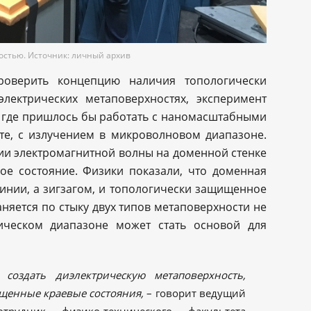
остью. Источник: личный архив
проверить концепцию наличия топологически
лектрических метаповерхностях, эксперимент
, где пришлось бы работать с наномасштабными
те, с излучением в микроволновом диапазоне.
ии электромагнитной волны на доменной стенке
ое состояние. Физики показали, что доменная
инии, а зигзагом, и топологически защищенное
няется по стыку двух типов метаповерхности не
тическом диапазоне может стать основой для
создать диэлектрическую метаповерхность,
енные краевые состояния,
– говорит ведущий
трудник физико-технического факультета