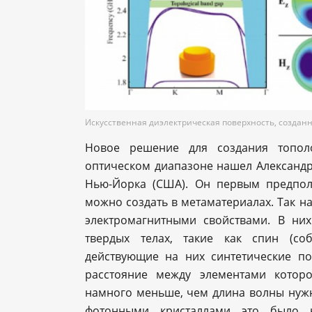
Искусственная диэлектрическая поверхность, создан
Новое решение для создания топол
оптическом диапазоне нашел Александр
Нью-Йорка (США). Он первым предпол
можно создать в метаматериалах. Так н
электромагнитными свойствами. В них
твердых телах, такие как спин (со
действующие на них синтетические по
расстояние между элементами которо
намного меньше, чем длина волны нужн
фотонными кристаллами это было н