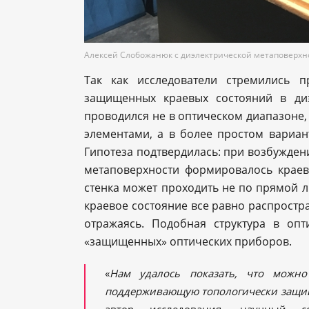
Алексей Слобожанюк с диэлектрической метаповерхн
Так как исследователи стремились 
защищенных краевых состояний в диэ
проводился не в оптическом диапазоне
элементами, а в более простом вариан
Гипотеза подтвердилась: при возбужден
метаповерхности формировалось краев
стенка может проходить не по прямой л
краевое состояние все равно распростра
отражаясь. Подобная структура в оп
«защищенных» оптических приборов.
«
Нам удалось показать, что можно 
поддерживающую топологически защищ
автор исследования, научный со