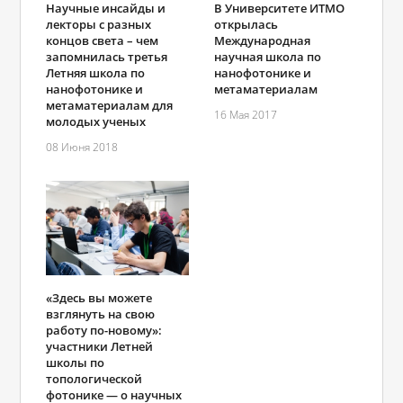
Научные инсайды и
В Университете ИТМО
лекторы с разных
открылась
концов света – чем
Международная
запомнилась третья
научная школа по
Летняя школа по
нанофотонике и
нанофотонике и
метаматериалам
метаматериалам для
16 Мая 2017
молодых ученых
08 Июня 2018
«Здесь вы можете
взглянуть на свою
работу по-новому»:
участники Летней
школы по
топологической
фотонике — о научных