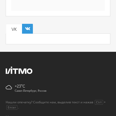
VK
+23
Санкт-Петербург, Россия
Нашли опечатку? Сообщите нам, выделив текст и нажав
+
Ctrl
.
Enter