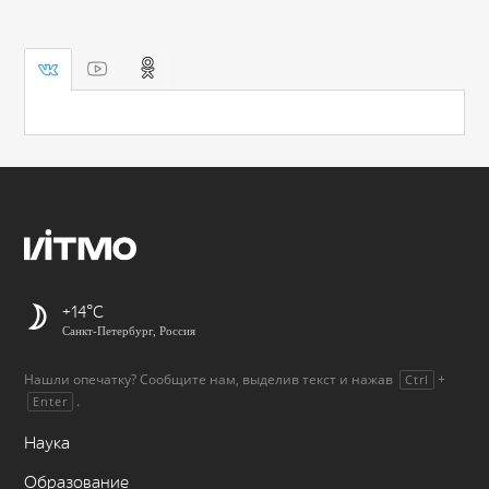
+14
Санкт-Петербург, Россия
Нашли опечатку? Сообщите нам, выделив текст и нажав
+
Ctrl
.
Enter
Наука
Образование