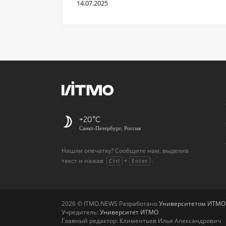
14.07.2025
+20
Санкт-Петербург, Россия
Нашли опечатку? Сообщите нам, выделив
текст и нажав
+
.
Ctrl
Enter
2026 © ITMO.NEWS Разработано
Университетом ИТМО
Учредитель:
Университет ИТМО
Главный редактор: Климентьев Илья Александрович