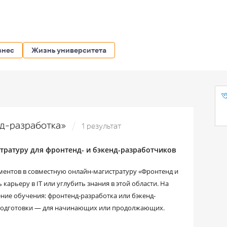
знес
Жизнь университета
енд-разработка»
1 результат
тратуру для фронтенд- и бэкенд-разработчиков
ентов в совместную онлайн-магистратуру «Фронтенд и
 карьеру в IT или углубить знания в этой области. На
ние обучения: фронтенд-разработка или бэкенд-
ю подготовки — для начинающих или продолжающих.