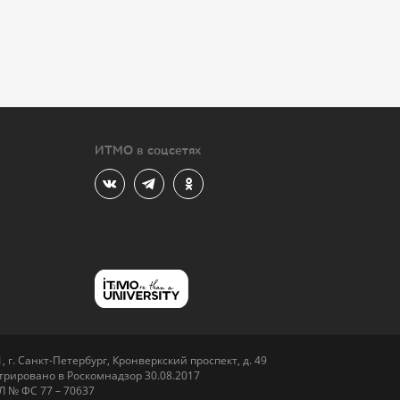
ИТМО в соцсетях
 г. Санкт-Петербург, Кронверкский проспект, д. 49
рировано в Роскомнадзор 30.08.2017
Л № ФС 77 – 70637