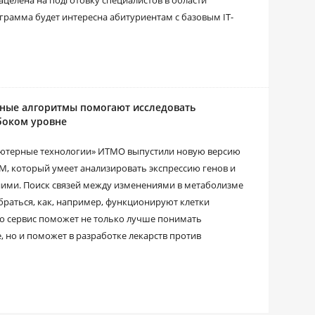
елена на подготовку специалистов в области
рамма будет интересна абитуриентам с базовым IT-
рные алгоритмы помогают исследовать
боком уровне
ютерные технологии» ИТМО выпустили новую версию
OM, который умеет анализировать экспрессию генов и
ними. Поиск связей между изменениями в метаболизме
обраться, как, например, функционируют клетки
о сервис поможет не только лучше понимать
 но и поможет в разработке лекарств против