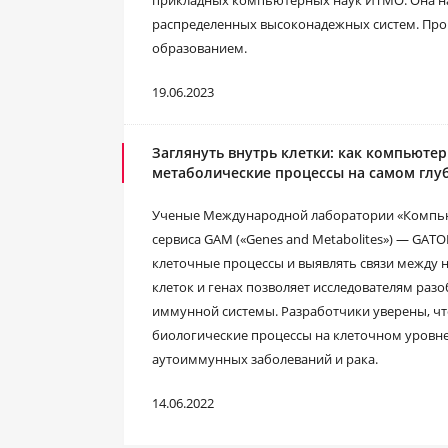
прикладных компьютерных наук ИТМО. Она нац
распределенных высоконадежных систем. Прог
образованием.
19.06.2023
Заглянуть внутрь клетки: как компьюте
метаболические процессы на самом глу
Ученые Международной лаборатории «Компь
сервиса GAM («Genes and Metabolites») — GAT
клеточные процессы и выявлять связи между 
клеток и генах позволяет исследователям раз
иммунной системы. Разработчики уверены, чт
биологические процессы на клеточном уровне,
аутоиммунных заболеваний и рака.
14.06.2022