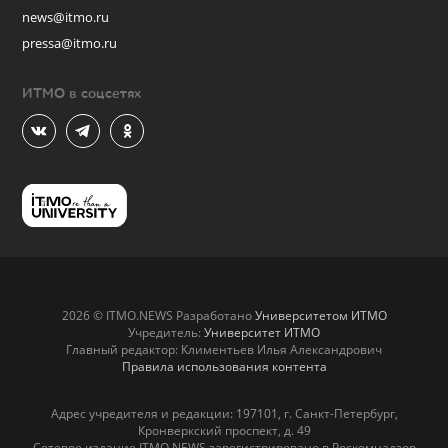
news@itmo.ru
pressa@itmo.ru
ИТМО в соцсетях
2026 © ITMO.NEWS Разработано
Университетом ИТМО
Учредитель:
Университет ИТМО
Главный редактор: Климентьев Илья Александрович
Правила использования контента
Адрес учредителя и редакции: 197101, г. Санкт-Петербург,
Кронверкский проспект, д. 49
Сетевое издание ITMO.NEWS зарегистрировано в Роскомнадзор