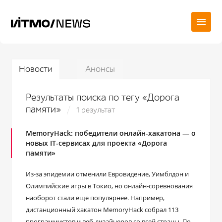
Новости
Анонсы
Результаты поиска по тегу «Дорога
памяти»
1 результат
MemoryHack: победители онлайн-хакатона — о
новых IT-сервисах для проекта «Дорога
памяти»
Из-за эпидемии отменили Евровидение, Уимблдон и
Олимпийские игры в Токио, но онлайн-соревнования
наоборот стали еще популярнее. Например,
дистанционный хакатон MemoryHack собрал 113
программистов и веб-дизайнеров со всей страны. По