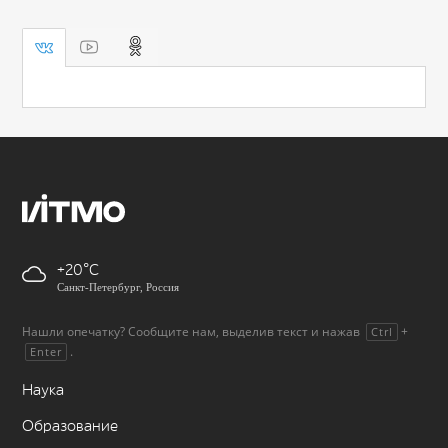
+20
Санкт-Петербург, Россия
Нашли опечатку? Сообщите нам, выделив текст и нажав
+
Ctrl
.
Enter
Наука
Образование