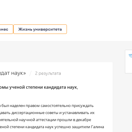
знес
Жизнь университета
идат наук»
2 результата
мы ученой степени кандидата наук,
ов был наделен правом самостоятельно присуждать
давать диссертационные советы и устанавливать их
ятельной научной аттестации прошли в декабре
ченой степени кандидата наук успешно защитили Галина