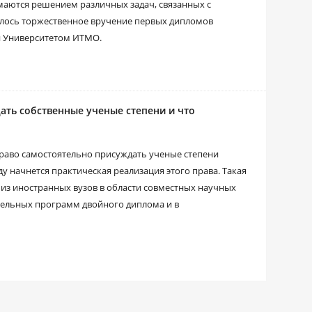
маются решением различных задач, связанных с
лось торжественное вручение первых дипломов
й Университетом ИТМО.
ать собственные ученые степени и что
раво самостоятельно присуждать ученые степени
ду начнется практическая реализация этого права. Такая
 из иностранных вузов в области совместных научных
тельных программ двойного диплома и в