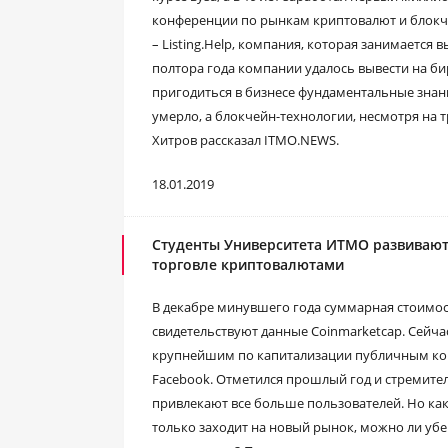
конференции по рынкам криптовалют и блокче
– Listing.Help, компания, которая занимаетс
полтора года компании удалось вывести на бир
пригодиться в бизнесе фундаментальные знани
умерло, а блокчейн-технологии, несмотря на 
Хитров рассказал ITMO.NEWS.
18.01.2019
Студенты Университета ИТМО развивают
торговле криптовалютами
В декабре минувшего года суммарная стоимос
свидетельствуют данные Coinmarketcap. Сейча
крупнейшим по капитализации публичным компа
Facebook. Отметился прошлый год и стремит
привлекают все больше пользователей. Но ка
только заходит на новый рынок, можно ли убер