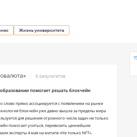
знес
Жизнь университета
птовалюта»
6 результатов
и образовании помогает решать блокчейн
о слово прямо ассоциируется с появлением на рынке
технология блокчейн уже давно вышла за пределы мира
льзуется для решения огромного числа задач не только
кчейн помогает учиться, перевозить ценнейшие
али эксперты 4 мая на митапе «Не только NFT».