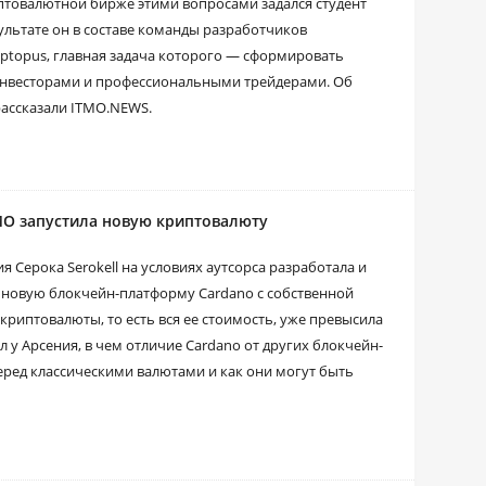
товалютной бирже этими вопросами задался студент
ультате он в составе команды разработчиков
yptopus, главная задача которого — сформировать
нвесторами и профессиональными трейдерами. Об
рассказали ITMO.NEWS.
МО запустила новую криптовалюту
Серока Serokell на условиях аутсорса разработала и
 новую блокчейн-платформу Cardano с собственной
криптовалюты, то есть вся ее стоимость, уже превысила
 у Арсения, в чем отличие Cardano от других блокчейн-
еред классическими валютами и как они могут быть