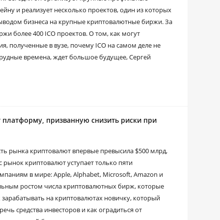
йну и реализует несколько проектов, один из которых
я выводом бизнеса на крупные криптовалютные биржи. За
жи более 400 ICO проектов. О том, как могут
я, полученные в вузе, почему ICO на самом деле не
трудные времена, ждет большое будущее, Сергей
 платформу, призванную снизить риски при
ть рынка криптовалют впервые превысила $500 млрд,
с рынок криптовалют уступает только пяти
ниям в мире: Apple, Alphabet, Microsoft, Amazon и
ельным ростом числа криптовалютных бирж, которые
к зарабатывать на криптовалютах новичку, который
ечь средства инвесторов и как оградиться от