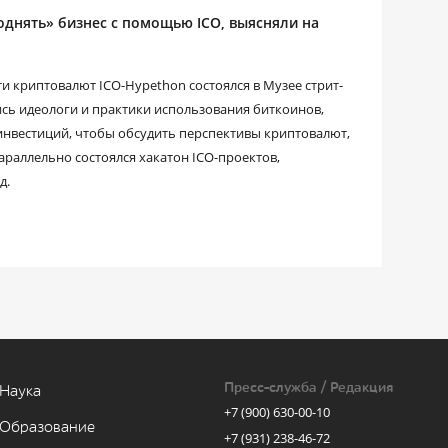
однять» бизнес с помощью ICO, выясняли на
и криптовалют ICO-Hypethon состоялся в Музее стрит-
ись идеологи и практики использования биткоинов,
нвестиций, чтобы обсудить перспективы криптовалют,
араллельно состоялся хакатон ICO-проектов,
д.
Пресс-служба / Редакция
Наука
+7 (900) 630-00-10
Образование
+7 (931) 238-46-72