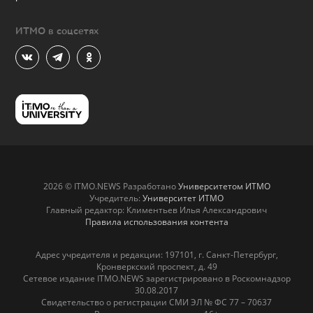
ИТМО в соцсетях
2026 © ITMO.NEWS Разработано
Университетом ИТМО
Учредитель:
Университет ИТМО
Главный редактор: Климентьев Илья Александрович
Правила использования контента
Адрес учредителя и редакции: 197101, г. Санкт-Петербург,
Кронверкский проспект, д. 49
Сетевое издание ITMO.NEWS зарегистрировано в Роскомнадзор
30.08.2017
Свидетельство о регистрации СМИ ЭЛ № ФС 77 – 70637