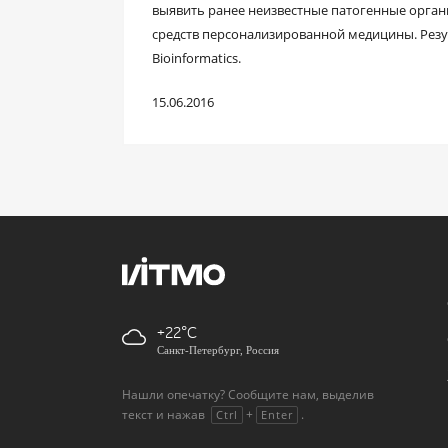
выявить ранее неизвестные патогенные орган
средств персонализированной медицины. Резу
Bioinformatics.
15.06.2016
+22
Санкт-Петербург, Россия
Нашли опечатку? Сообщите нам, выделив
текст и нажав
+
.
Ctrl
Enter