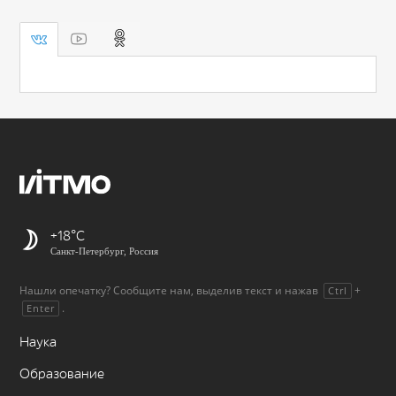
+18
Санкт-Петербург, Россия
Нашли опечатку? Сообщите нам, выделив текст и нажав
+
Ctrl
.
Enter
Наука
Образование