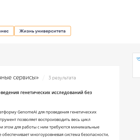
знес
Жизнь университета
ачные сервисы»
3 результата
ведения генетических исследований без
тформу GenomeAI для проведения генетических
трумент позволяет воспроизводить весь цикл
при этом для работы с ним требуются минимальные
е обеспечивает многоуровневая система безопасности,