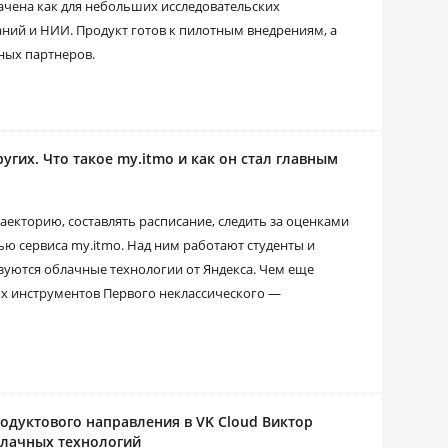
ачена как для небольших исследовательских
ний и НИИ. Продукт готов к пилотным внедрениям, а
ных партнеров.
угих. Что такое my.itmo и как он стал главным
екторию, составлять расписание, следить за оценками
ю сервиса my.itmo. Над ним работают студенты и
зуются облачные технологии от Яндекса. Чем еще
ых инструментов Первого неклассического —
родуктового направления в VK Cloud Виктор
блачных технологий