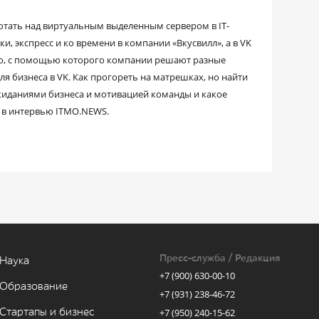
тать над виртуальным выделенным сервером в IT-
и, экспресс и ко времени в компании «Вкусвилл», а в VK
ко, с помощью которого компании решают разные
ля бизнеса в VK. Как прогореть на матрешках, но найти
 ожиданиями бизнеса и мотивацией команды и какое
л в интервью ITMO.NEWS.
Пресс-служба / Редакция
Наука
+7 (900) 630-00-10
Образование
+7 (931) 238-46-72
Стартапы и бизнес
+7 (950) 240-15-62