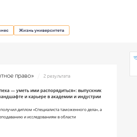
знес
Жизнь университета
ентное право»
2 результата
спеха ― уметь ими распорядиться»: выпускник
андшафте и карьере в академии и индустрии
получил диплом «Специалиста таможенного дела», а
реподаванию и исследованиям в области