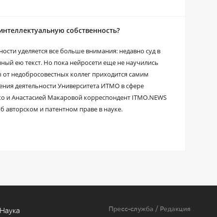
 интеллектуальную собственность?
ости уделяется все больше внимания: недавно суд в
нный ею текст. Но пока нейросети еще не научились
ы от недобросовестных коллег приходится самим
ения деятельности Университета ИТМО в сфере
о и Анастасией Макаровой корреспондент ITMO.NEWS
б авторском и патентном праве в науке.
Пресс-служба / Редакция
Наука