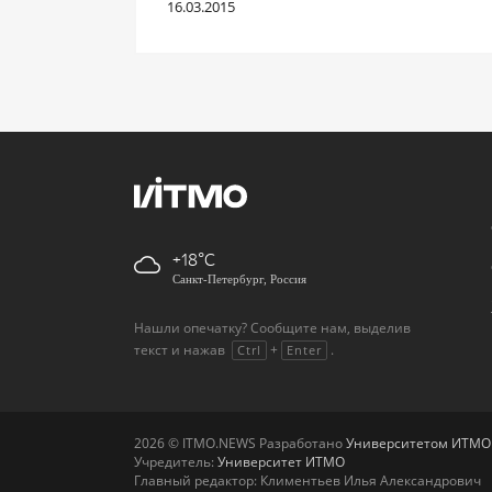
16.03.2015
+18
Санкт-Петербург, Россия
Нашли опечатку? Сообщите нам, выделив
текст и нажав
+
.
Ctrl
Enter
2026 © ITMO.NEWS Разработано
Университетом ИТМО
Учредитель:
Университет ИТМО
Главный редактор: Климентьев Илья Александрович