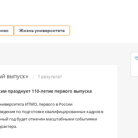
знес
Жизнь университета
вый выпуск»
1 результат
сии празднует 110-летие первого выпуска
 Университета ИТМО, первого в России
ведения по подготовке квалифицированных кадров в
ейный год будет отмечен масштабными событиями
арактера.