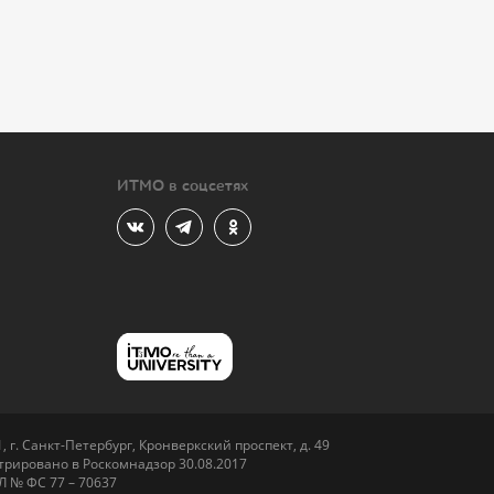
ИТМО в соцсетях
 г. Санкт-Петербург, Кронверкский проспект, д. 49
рировано в Роскомнадзор 30.08.2017
Л № ФС 77 – 70637