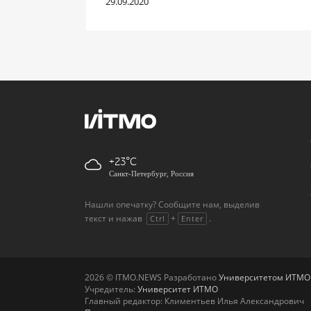
29.09.2020
+23
Санкт-Петербург, Россия
Нашли опечатку? Сообщите нам, выделив
текст и нажав
+
.
Ctrl
Enter
2026 © ITMO.NEWS Разработано
Университетом ИТМО
Учредитель:
Университет ИТМО
Главный редактор: Климентьев Илья Александрович