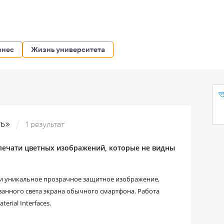
знес
Жизнь университета
ть»
1 результат
ечати цветных изображений, которые не видны
ти уникальное прозрачное защитное изображение,
анного света экрана обычного смартфона. Работа
rial Interfaces.