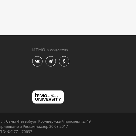
ИТМО в соцсетях
 г. Санкт-Петербург, Кронверкский проспект, д. 49
рировано в Роскомнадзор 30.08.2017
Л № ФС 77 – 70637