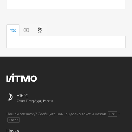
+16
Санкт-Петербург, Россия
Нашли опечатку? Сообщите нам, выделив текст и нажав
+
Ctrl
.
Enter
Наука