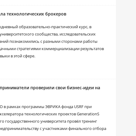
ола технологических брокеров
хдневный образовательно-практический курс, в
университетского сообщества, исследовательских
аний познакомились с разными сторонами работы
дачными стратегиями коммерциализации результатов
выки в этой сфере.
приниматели проверили свои бизнес-идеи на
МО в рамках программы ЭВРИКА фонда USRF при
кселератора технологических проектов GenerationS
го государственного университета провёл тренинг
редпринимательству с участниками финального отбора