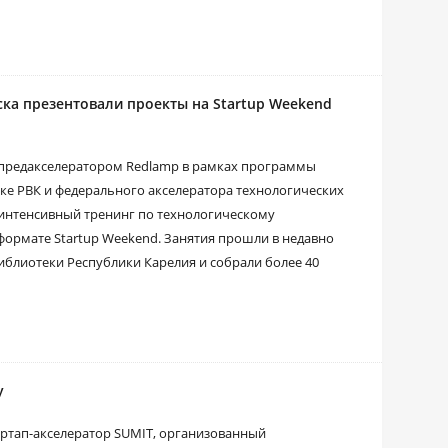
а презентовали проекты на Startup Weekend
с предакселератором Redlamp в рамках программы
е РВК и федерального акселератора технологических
 интенсивный тренинг по технологическому
ормате Startup Weekend. Занятия прошли в недавно
блиотеки Республики Карелия и собрали более 40
у
тартап-акселератор SUMIT, организованный