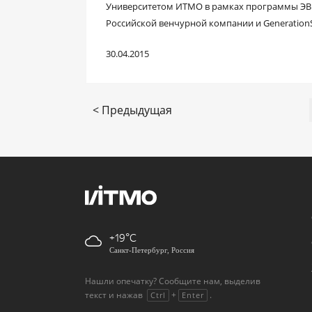
Университетом ИТМО в рамках программы ЭВ
Российской венчурной компании и Generation
30.04.2015
< Предыдущая
+19
Санкт-Петербург, Россия
Нашли опечатку? Сообщите нам, выделив
текст и нажав
+
.
Ctrl
Enter