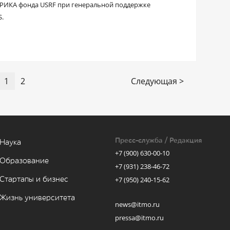
РИКА фонда USRF при генеральной поддержке
S.
1
2
Следующая >
Пресс-служба / Редакция
Наука
+7 (900) 630-00-10
Образование
+7 (931) 238-46-72
Стартапы и бизнес
+7 (950) 240-15-62
Жизнь университета
news@itmo.ru
pressa@itmo.ru