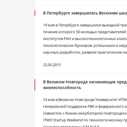
В Петербурге завершилась Весенняя шк
19 мая в Петербурге завершился выездной тре
течение которого 50 молодых представителей 
институтов РАН и высокотехнологичных комп
технологических брокеров, успешными и неу
научных разработок, развили практические на
22.05.2015
В Великом Новгороде начинающие пред
жизнеспособность
14 мая в Великом Новгороде Университет ИТ
генеральной поддержке РВК и федерального а
совместно с бизнес-инкубатором Новгородско
ITMO Startup Weekend по технологическому п
конкурса программы У.М.Н.И.К.