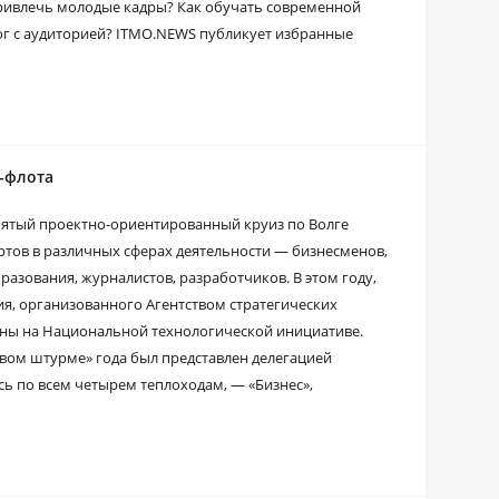
привлечь молодые кадры? Как обучать современной
ог с аудиторией? ITMO.NEWS публикует избранные
т-флота
 пятый проектно-ориентированный круиз по Волге
ртов в различных сферах деятельности — бизнесменов,
разования, журналистов, разработчиков. В этом году,
ия, организованного Агентством стратегических
аны на Национальной технологической инициативе.
вом штурме» года был представлен делегацией
сь по всем четырем теплоходам, — «Бизнес»,