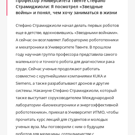
Профессор Университета Твенте Стефано
Страмиджиоли: Я посмотрел «Звездные
войны» и понял, чем хочу заниматься в жизни
Стефано Страмиджиоли начал делать первых роботов
еще в детстве, вдохновившись «Звездными войнами».
А сейчас он возглавляет Лабораторию робототехники
и мехатроники в Университете Твенте. В прошлом
году научная группа профессора представила самого
маленького и точного робота для диагностики рака
груди. Сейчас ученые продолжают работать
совместно с крупнейшими компаниями KUKA и
Siemens, а также разрабатывают дронов и другие
системы. Накануне Стефано Страмиджиоли, который
также выступает соруководителем Международной
лаборатории «Биомехатроники и энергоэффективной
робототехники», приехал в Университет ИТМО, чтобы
прочитать курс лекций для студентов и молодых
ученых вуза. Мы поговорили с ним о будущем
роботов для медицины, сотрудничестве с