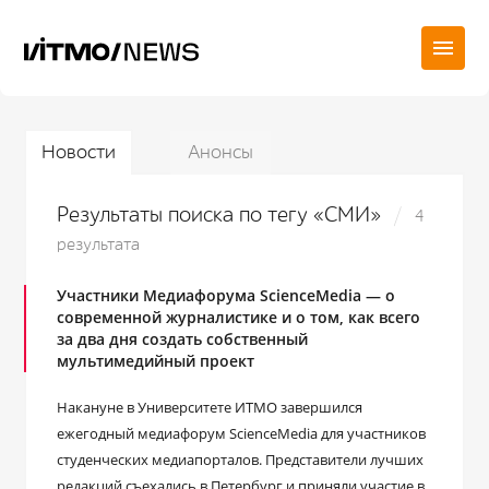
Новости
Анонсы
Результаты поиска по тегу «СМИ»
4
результата
Участники Медиафорума ScienceMedia — о
современной журналистике и о том, как всего
за два дня создать собственный
мультимедийный проект
Накануне в Университете ИТМО завершился
ежегодный медиафорум ScienceMedia для участников
студенческих медиапорталов. Представители лучших
редакций съехались в Петербург и приняли участие в