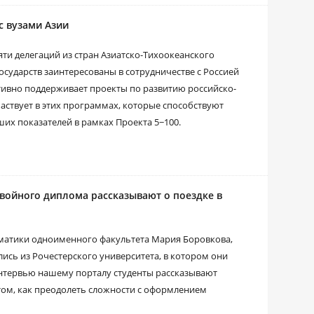
с вузами Азии
ти делегаций из стран Азиатско-Тихоокеанского
государств заинтересованы в сотрудничестве с Россией
тивно поддерживает проекты по развитию российско-
аствует в этих программах, которые способствуют
их показателей в рамках Проекта 5−100.
войного диплома рассказывают о поездке в
атики одноименного факультета Мария Боровкова,
ись из Рочестерского университета, в котором они
нтервью нашему порталу студенты рассказывают
том, как преодолеть сложности с оформлением