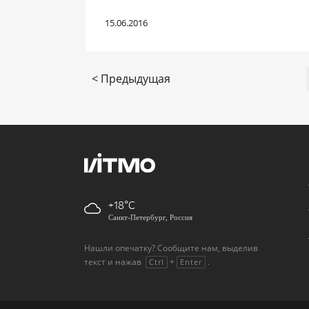
15.06.2016
< Предыдущая
+18
Санкт-Петербург, Россия
Нашли опечатку? Сообщите нам, выделив
текст и нажав
+
.
Ctrl
Enter