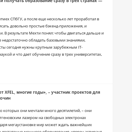
и получать образование сразу в трех странах —
тмех СПбГУ, а после еще несколько лет проработал в
исать довольно простые бэкенд-приложения, и
 В результате Мехти понял: чтобы двигаться дальше и
же недостаточно обладать базовыми знаниями,
сты сегодня нужны крупным зарубежным IT-
укой и что дает обучение сразу в трех университетах,
т XFEL, многие годы», – участник проектов для
рочин
о которых они мечтали много десятилетий, – они
ентгеновским лазером на свободных электронах
одаря мегаустановке мир может ждать важнейших
о достаточно мощного оборудования, уверен аспирант