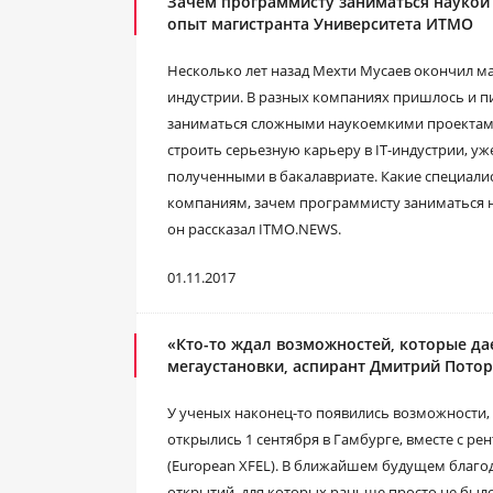
Зачем программисту заниматься наукой 
опыт магистранта Университета ИТМО
Несколько лет назад Мехти Мусаев окончил ма
индустрии. В разных компаниях пришлось и п
заниматься сложными наукоемкими проектами.
строить серьезную карьеру в IT-индустрии, у
полученными в бакалавриате. Какие специали
компаниям, зачем программисту заниматься на
он рассказал ITMO.NEWS.
01.11.2017
«Кто-то ждал возможностей, которые дае
мегаустановки, аспирант Дмитрий Пото
У ученых наконец-то появились возможности, 
открылись 1 сентября в Гамбурге, вместе с р
(European XFEL). В ближайшем будущем благ
открытий, для которых раньше просто не был