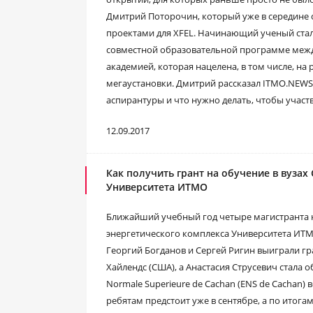
Дмитрий Поторочин, который уже в середине 
проектами для XFEL. Начинающий ученый стал
совместной образовательной программе меж
академией, которая нацелена, в том числе, на
мегаустановки. Дмитрий рассказал ITMO.NEWS,
аспирантуры и что нужно делать, чтобы участ
12.09.2017
Как получить грант на обучение в вуза
Университета ИТМО
Ближайший учебный год четыре магистранта
энергетического комплекса Университета ИТМО
Георгий Богданов и Сергей Ригин выиграли г
Хайлендс (США), а Анастасия Струсевич стала 
Normale Superieure de Cachan (ENS de Cachan
ребятам предстоит уже в сентябре, а по итога