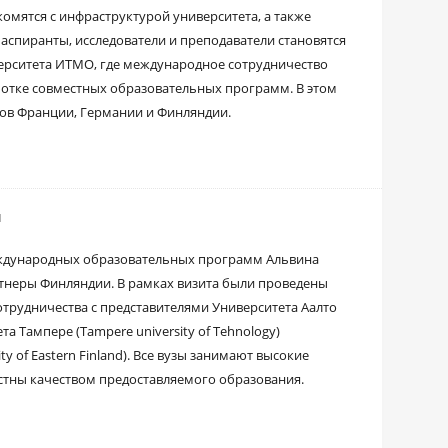
омятся с инфраструктурой университета, а также
 аспиранты, исследователи и преподаватели становятся
верситета ИТМО, где международное сотрудничество
ботке совместных образовательных программ. В этом
зов Франции, Германии и Финляндии.
и
международных образовательных программ Альвина
ртнеры Финляндии. В рамках визита были проведены
трудничества с представителями Университета Аалто
ета Тампере (Tampere university of Tehnology)
y of Eastern Finland). Все вузы занимают высокие
стны качеством предоставляемого образования.