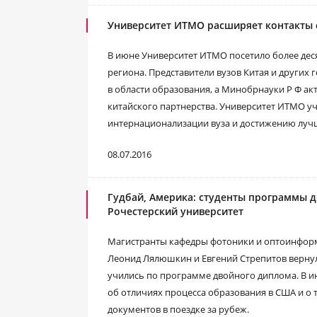
Университет ИТМО расширяет контакты 
В июне Университет ИТМО посетило более деся
региона. Представители вузов Китая и других 
в области образования, а Минобрнауки Р Ф ак
китайского партнерства. Университет ИТМО уч
интернационализации вуза и достижению лучш
08.07.2016
Гудбай, Америка: студенты программы д
Рочестерский университет
Магистранты кафедры фотоники и оптоинформ
Леонид Лялюшкин и Евгений Стрепитов вернул
учились по программе двойного диплома. В и
об отличиях процесса образования в США и о 
документов в поездке за рубеж.