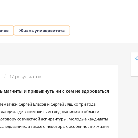
знес
Жизнь университета
»
17 результатов
ь магниты и привыкнуть ни с кем не здороваться
матики Сергей Власов и Сергей Ляшко три года
сландии, где занимались исследованиями в области
договору совместной аспирантуры. Молодые кандидаты
сследованиях, а также о некоторых особенностях жизни