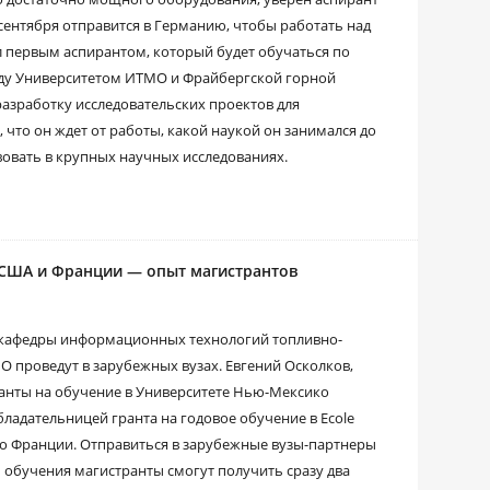
сентября отправится в Германию, чтобы работать над
 первым аспирантом, который будет обучаться по
ду Университетом ИТМО и Фрайбергской горной
 разработку исследовательских проектов для
 что он ждет от работы, какой наукой он занимался до
вовать в крупных научных исследованиях.
х США и Франции — опыт магистрантов
 кафедры информационных технологий топливно-
 проведут в зарубежных вузах. Евгений Осколков,
ранты на обучение в Университете Нью-Мексико
обладательницей гранта на годовое обучение в Ecole
) во Франции. Отправиться в зарубежные вузы-партнеры
м обучения магистранты смогут получить сразу два