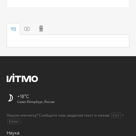
+18
Санкт-Петербург, Россия
Нашли опечатку? Сообщите нам, выделив текст и нажав
+
Ctrl
.
Enter
Наука