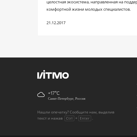
целостная экосистема, направленная на подд
комфортной жизни молодых специалистов.
21.12.2017
+17
Санкт-Петербург, Россия
Нашли опечатку? Сообщите нам, выделив
текст и нажав
+
.
Ctrl
Enter