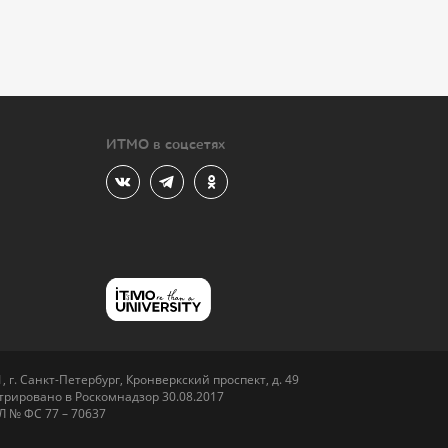
ИТМО в соцсетях
 г. Санкт-Петербург, Кронверкский проспект, д. 49
рировано в Роскомнадзор 30.08.2017
Л № ФС 77 – 70637