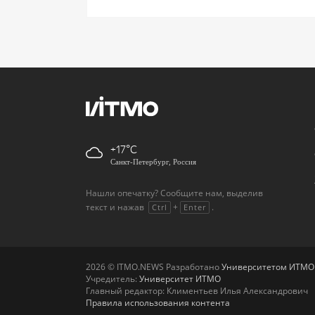
+17
Санкт-Петербург, Россия
Нашли опечатку? Сообщите нам, выделив
текст и нажав
+
.
Ctrl
Enter
2026 © ITMO.NEWS Разработано
Университетом ИТМО
Учредитель:
Университет ИТМО
Главный редактор: Климентьев Илья Александрович
Правила использования контента