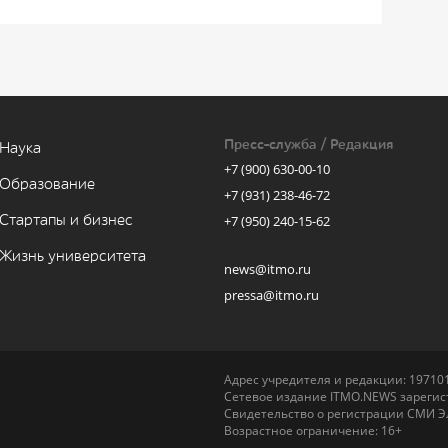
Пресс-служба / Редакция
Наука
+7 (900) 630-00-10
Образование
+7 (931) 238-46-72
Стартапы и бизнес
+7 (950) 240-15-62
Жизнь университета
news@itmo.ru
pressa@itmo.ru
Адрес учредителя и редакции: 197101,
Сетевое издание ITMO.NEWS зарегист
Свидетельство о регистрации СМИ Э
Возрастное ограничение: 16+