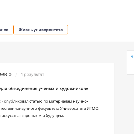
знес
Жизнь университета
еев »
1 результат
я для объединения ученых и художников»
» опубликовал статью по материалам научно-
естественнонаучного факультета Университета ИТМО,
 искусства в прошлом и будущем.