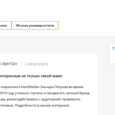
знес
Жизнь университета
я лента»
2 результата
 интересным не только своей маме
о маркетинга NextMedia» Эльнара Петрова во время
 2019 году успешно строить и продвигать личный бренд,
да, взаимодействовать с аудиторией, привлекать
негативом. Подробности в нашем материале.